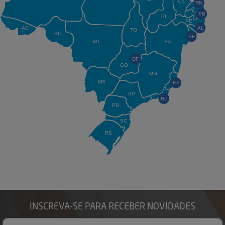
CE
RN
PB
PI
PE
AC
AL
TO
RO
SE
MT
BA
DF
GO
MG
MS
ES
SP
RJ
PR
SC
RS
INSCREVA-SE PARA RECEBER NOVIDADES