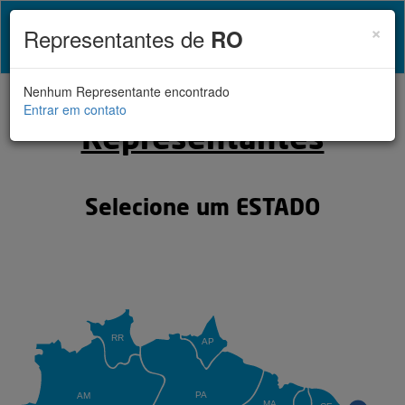
Cl
×
Representantes de
RO
Toggl
naviga
Nenhum Representante encontrado
Entrar em contato
Representantes
Selecione um ESTADO
RR
AP
PA
AM
MA